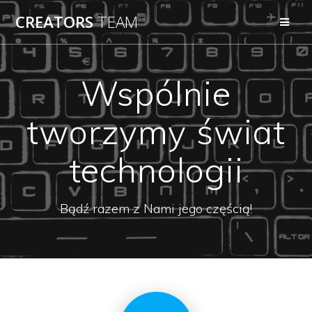
Skip
CREATORS
TEAM
to
content
Wspólnie
tworzymy świat
technologii
Bądź razem z Nami jego częścią!