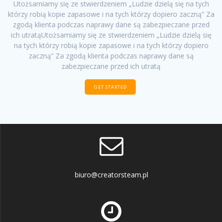
Utożsamiamy się ze stwierdzeniem „Ludzie dzielą się na tych
którzy robią kopie zapasowe i na tych którzy dopiero zaczną” Za
zgodą klienta podczas naprawy dane są zabezpieczane przed
ich utratąUtożsamiamy się ze stwierdzeniem „Ludzie dzielą się
na tych którzy robią kopie zapasowe i na tych którzy dopiero
zaczną” Za zgodą klienta podczas naprawy dane są
zabezpieczane przed ich utratą
GET STARTED
biuro@creatorsteam.pl